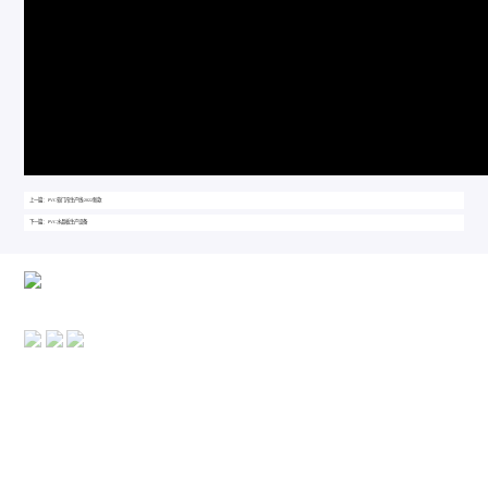
上一篇： PVC软门帘生产线-2022新款
下一篇： PVC水晶板生产设备
Tel : 158-9883-5828
地址 : 山东省胶州市北关工业园山东道西端
产品中心
产品视频
关于我们
服务保障
联系我们
Copyright © 青岛东方之星塑料机械有限公司 备案号 :
鲁ICP备15020250号-3
技术支持：千百度网络