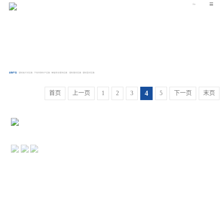
En
帮助客户创造利润和商机是我们最终目标
全部产品
塑料板片材设备
汽车内饰生产设备
智能农业栽培设备
塑料管材设备
塑料型材设备
首页
上一页
1
2
3
4
5
下一页
末页
Tel : 158-9883-5828
地址 : 山东省胶州市北关工业园山东道西端
产品中心
产品视频
关于我们
服务保障
联系我们
Copyright © 青岛东方之星塑料机械有限公司 备案号 :
鲁ICP备15020250号-3
技术支持：千百度网络
回到首页